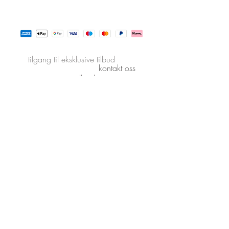
tilgang til eksklusive tilbud
kontakt oss
nettpartner
AtelierX apple store
Følg oss
vår service
pleie av smykker
vilkår og betingelser
returrett