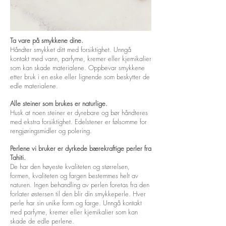
Ta vare på smykkene dine.
Håndter smykket ditt med forsiktighet. Unngå
kontakt med vann, parfyme, kremer eller kjemikalier
som kan skade materialene. Oppbevar smykkene
etter bruk i en eske eller lignende som beskytter de
edle materialene.
Alle steiner som brukes er naturlige.
Husk at noen steiner er dyrebare og bør håndteres
med ekstra forsiktighet. Edelstener er følsomme for
rengjøringsmidler og polering.
Perlene vi bruker er dyrkede bærekraftige perler fra
Tahiti.
De har den høyeste kvaliteten og størrelsen,
formen, kvaliteten og fargen bestemmes helt av
naturen. Ingen behandling av perlen foretas fra den
forlater østersen til den blir din smykkeperle. Hver
perle har sin unike form og farge. Unngå kontakt
med parfyme, kremer eller kjemikalier som kan
skade de edle perlene.