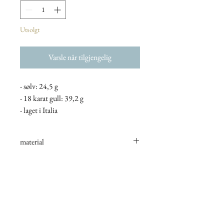
Utsolgt
Varsle når tilgjengelig
- sølv: 24,5 g
- 18 karat gull: 39,2 g
- laget i Italia
material
tilgang til eksklusive tilbud